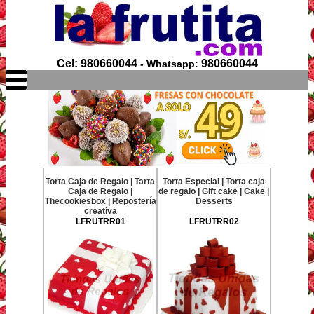
Cel: 980660044
980660044
- Whatsapp:
Torta Caja de Regalo | Tarta
Torta Especial | Torta caja
Caja de Regalo |
de regalo | Gift cake | Cake |
Thecookiesbox | Repostería
Desserts
creativa
LFRUTRR01
LFRUTRR02