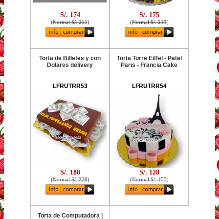
S/. 174
S/. 175
(
Normal S/. 211
)
(
Normal S/. 213
)
Torta de Billetes y con
Torta Torre Eiffel - Patel
Dolares delivery
Paris - Francia Cake
LFRUTRR53
LFRUTRR54
S/. 188
S/. 128
(
Normal S/. 228
)
(
Normal S/. 155
)
Torta de Computadora |