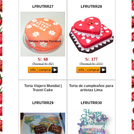
LFRUTRR27
LFRUTRR28
S/. 68
S/. 177
(
Normal S/. 82
)
(
Normal S/. 215
)
Torta Viajero Mundial |
Torta de cumpleaños para
Travel Cake
artistas Lima
LFRUTRR29
LFRUTRR30