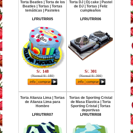
Torta Beatles | Torta de los
Torta DJ | Dj cake | Pastel
Beatles | Tortas | Tortas
de DJ | Tortas | Feliz
temáticas | Pasteles
cumpleaños
LFRUTRR05
LFRUTRR06
S/. 148
S/. 301
(
Normal S/. 180
)
(
Normal S/. 366
)
Torta Alianza Lima | Tortas
Tortas de Sporting Cristal
de Alianza Lima para
de Masa Elastica | Torta
Hombre
Sporting Cristal | Tortas
deportivas
LFRUTRR07
LFRUTRR08