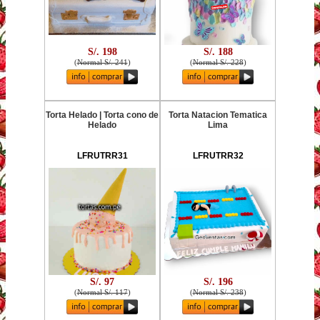
S/. 198
S/. 188
(
Normal S/. 241
)
(
Normal S/. 228
)
Torta Helado | Torta cono de
Torta Natacion Tematica
Helado
Lima
LFRUTRR31
LFRUTRR32
S/. 97
S/. 196
(
Normal S/. 117
)
(
Normal S/. 238
)