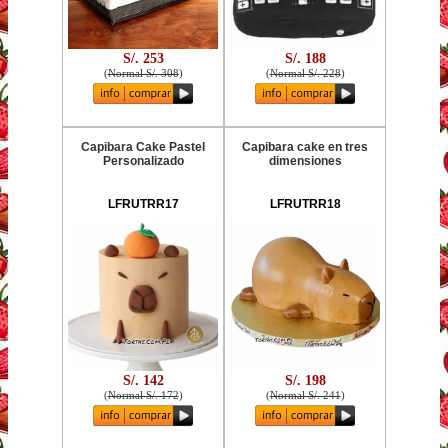
S/. 253
S/. 188
(
Normal S/. 308
)
(
Normal S/. 228
)
Capibara Cake Pastel
Capibara cake en tres
Personalizado
dimensiones
LFRUTRR17
LFRUTRR18
S/. 142
S/. 198
(
Normal S/. 172
)
(
Normal S/. 241
)