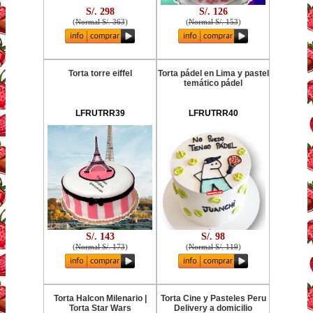
S/. 298
S/. 126
(
Normal S/. 363
)
(
Normal S/. 153
)
Torta torre eiffel
Torta pádel en Lima y pastel
temático pádel
LFRUTRR39
LFRUTRR40
S/. 143
S/. 98
(
Normal S/. 173
)
(
Normal S/. 119
)
Torta Halcon Milenario |
Torta Cine y Pasteles Peru
Torta Star Wars
Delivery a domicilio