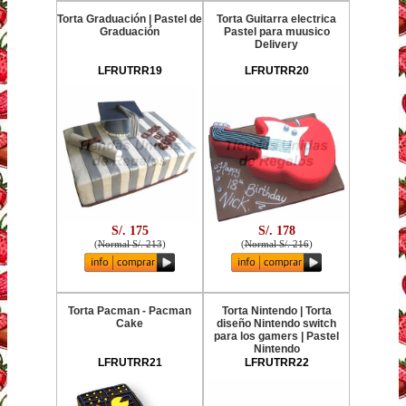
Torta Graduación | Pastel de
Torta Guitarra electrica
Graduación
Pastel para muusico
Delivery
LFRUTRR19
LFRUTRR20
S/. 175
S/. 178
(
Normal S/. 213
)
(
Normal S/. 216
)
Torta Pacman - Pacman
Torta Nintendo | Torta
Cake
diseño Nintendo switch
para los gamers | Pastel
Nintendo
LFRUTRR21
LFRUTRR22