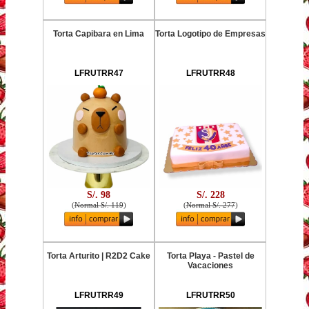
Torta Capibara en Lima
Torta Logotipo de Empresas
LFRUTRR47
LFRUTRR48
S/. 98
S/. 228
(
Normal S/. 119
)
(
Normal S/. 277
)
Torta Arturito | R2D2 Cake
Torta Playa - Pastel de
Vacaciones
LFRUTRR49
LFRUTRR50