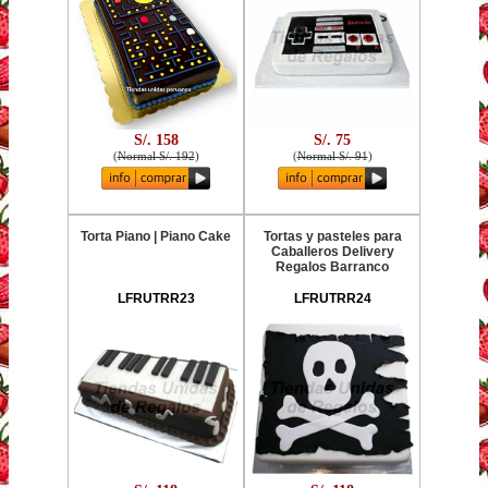
S/. 158
S/. 75
(
Normal S/. 192
)
(
Normal S/. 91
)
Torta Piano | Piano Cake
Tortas y pasteles para
Caballeros Delivery
Regalos Barranco
LFRUTRR23
LFRUTRR24