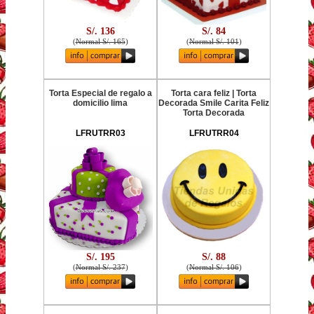
S/. 136
S/. 84
(
Normal S/. 165
)
(
Normal S/. 101
)
Torta Especial de regalo a
Torta cara feliz | Torta
domicilio lima
Decorada Smile Carita Feliz
Torta Decorada
LFRUTRR03
LFRUTRR04
S/. 195
S/. 88
(
Normal S/. 237
)
(
Normal S/. 106
)