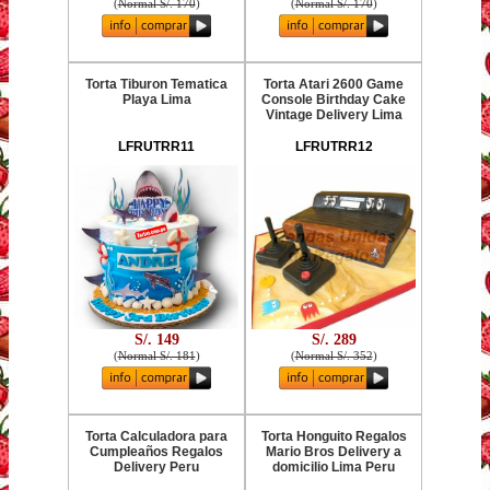
(
Normal S/. 170
)
(
Normal S/. 170
)
Torta Tiburon Tematica
Torta Atari 2600 Game
Playa Lima
Console Birthday Cake
Vintage Delivery Lima
LFRUTRR11
LFRUTRR12
S/. 149
S/. 289
(
Normal S/. 181
)
(
Normal S/. 352
)
Torta Calculadora para
Torta Honguito Regalos
Cumpleaños Regalos
Mario Bros Delivery a
Delivery Peru
domicilio Lima Peru