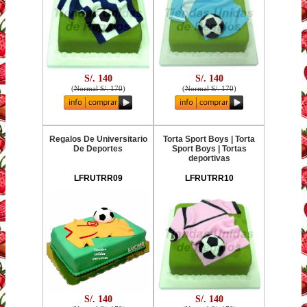
S/. 140
S/. 140
(
Normal S/. 170
)
(
Normal S/. 170
)
Regalos De Universitario
Torta Sport Boys | Torta
De Deportes
Sport Boys | Tortas
deportivas
LFRUTRR09
LFRUTRR10
S/. 140
S/. 140