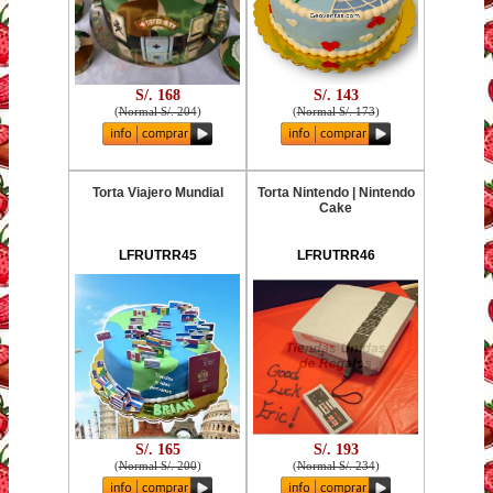
S/. 168
S/. 143
(
Normal S/. 204
)
(
Normal S/. 173
)
Torta Viajero Mundial
Torta Nintendo | Nintendo
Cake
LFRUTRR45
LFRUTRR46
S/. 165
S/. 193
(
Normal S/. 200
)
(
Normal S/. 234
)