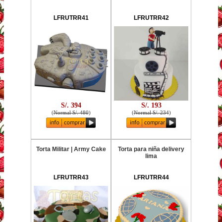
LFRUTRR41
LFRUTRR42
S/. 394
S/. 193
(
Normal S/. 480
)
(
Normal S/. 234
)
Torta Militar | Army Cake
Torta para niña delivery
lima
LFRUTRR43
LFRUTRR44