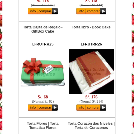
S/. 118
S/. 118
(
Normal S/. 143
)
(
Normal S/. 143
)
Torta Cajita de Regalo -
Torta libro - Book Cake
GiftBox Cake
LFRUTRR25
LFRUTRR26
S/. 68
S/. 176
(
Normal S/. 82
)
(
Normal S/. 214
)
Torta Flores | Torta
Torta Corazón dos Niveles |
Tematica Flores
Torta de Corazones