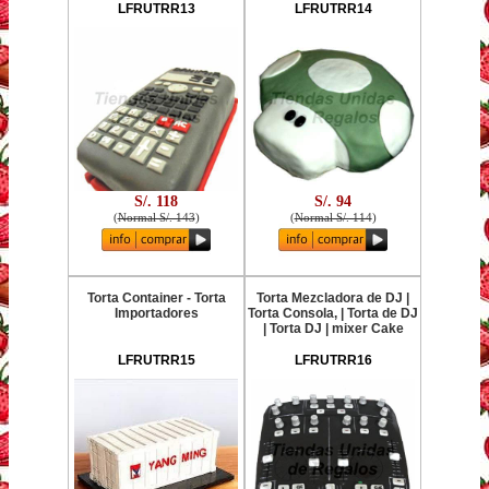
LFRUTRR13
LFRUTRR14
S/. 118
S/. 94
(
Normal S/. 143
)
(
Normal S/. 114
)
Torta Container - Torta
Torta Mezcladora de DJ |
Importadores
Torta Consola, | Torta de DJ
| Torta DJ | mixer Cake
LFRUTRR15
LFRUTRR16