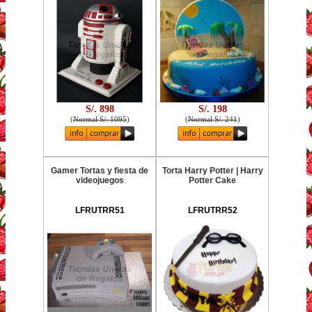
S/. 898
S/. 198
(
Normal S/. 1095
)
(
Normal S/. 241
)
Gamer Tortas y fiesta de
Torta Harry Potter | Harry
videojuegos
Potter Cake
LFRUTRR51
LFRUTRR52