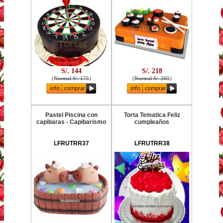
S/. 144
S/. 218
(
Normal S/. 175
)
(
Normal S/. 265
)
Pastel Piscina con
Torta Tematica Feliz
capibaras - Capibarismo
cumpleaños
LFRUTRR37
LFRUTRR38