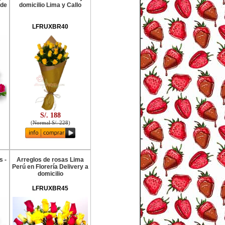
 de
domicilio Lima y Callo
LFRUXBR40
S/. 188
(
Normal S/. 228
)
s -
Arreglos de rosas Lima
Perú en Florería Delivery a
domicilio
LFRUXBR45