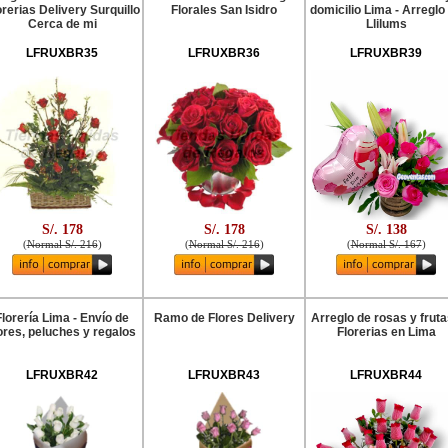
orerias Delivery Surquillo
Florales San Isidro
domicilio Lima - Arreglo
Cerca de mi
Llilums
LFRUXBR35
LFRUXBR36
LFRUXBR39
S/. 178
S/. 178
S/. 138
(
Normal S/. 216
)
(
Normal S/. 216
)
(
Normal S/. 167
)
Florería Lima - Envío de
Ramo de Flores Delivery
Arreglo de rosas y fruta
ores, peluches y regalos
Florerias en Lima
LFRUXBR42
LFRUXBR43
LFRUXBR44