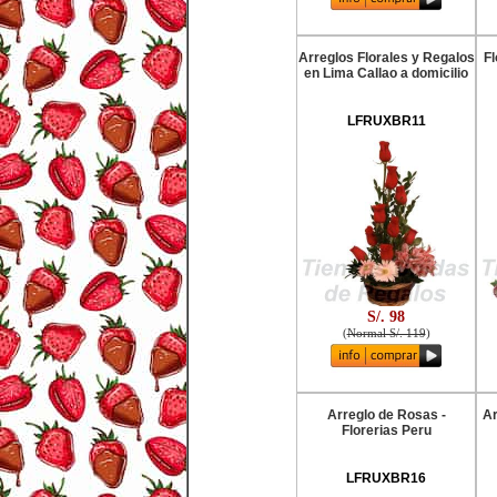
Arreglos Florales y Regalos
Fl
en Lima Callao a domicilio
LFRUXBR11
S/. 98
(
Normal S/. 119
)
Arreglo de Rosas -
Ar
Florerias Peru
LFRUXBR16