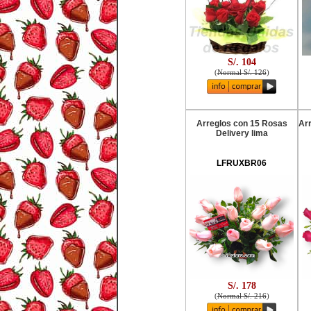
S/. 104
(
Normal S/. 126
)
Arreglos con 15 Rosas
Ar
Delivery lima
LFRUXBR06
S/. 178
(
Normal S/. 216
)