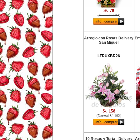
S/. 70
(
Normal S/. 84
)
Arreglo con Rosas Delivery
Env
San Miguel
LFRUXBR26
S/. 158
(
Normal S/. 192
)
10 Rosas y Torta - Delvery
Ar