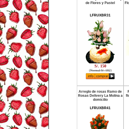
de Flores y Pastel
Fl
LFRUXBR31
S/. 150
(
Normal S/. 182
)
Arreglo de rosas Ramo de
Rosas Delivery La Molina a
fl
domicilio
LFRUXBR41