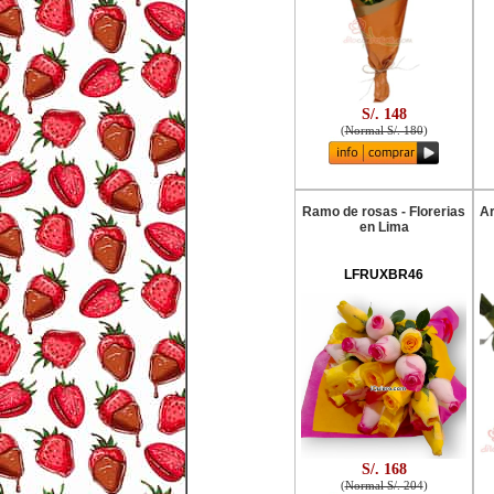
S/. 148
(
Normal S/. 180
)
Ramo de rosas - Florerias
Ar
en Lima
LFRUXBR46
S/. 168
(
Normal S/. 204
)