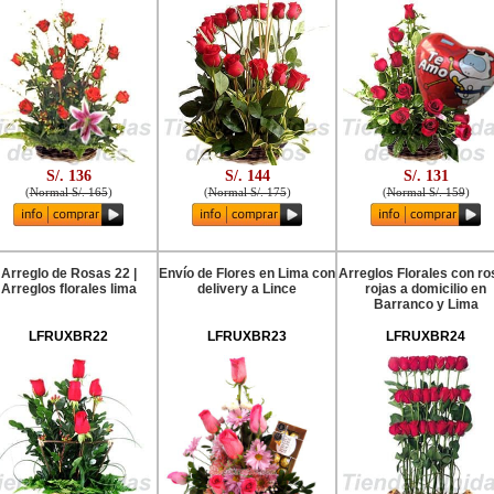
S/. 136
S/. 144
S/. 131
(
Normal S/. 165
)
(
Normal S/. 175
)
(
Normal S/. 159
)
Arreglo de Rosas 22 |
Envío de Flores en Lima con
Arreglos Florales con ro
Arreglos florales lima
delivery a Lince
rojas a domicilio en
Barranco y Lima
LFRUXBR22
LFRUXBR23
LFRUXBR24