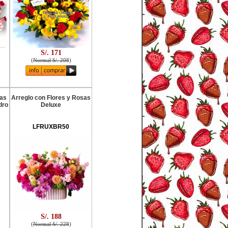
S/. 171
(
Normal S/. 208
)
ias
Arreglo con Flores y Rosas
dro
Deluxe
LFRUXBR50
S/. 188
(
Normal S/. 228
)