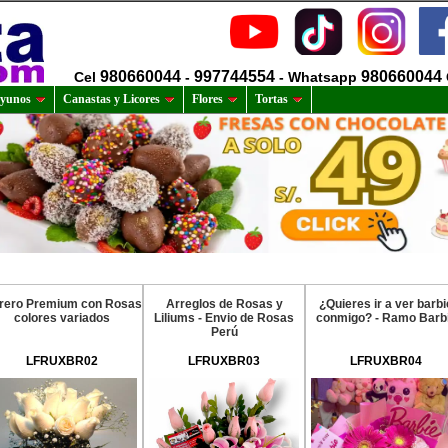
980660044
997744554
980660044
Cel
-
- Whatsapp
yunos
Canastas y Licores
Flores
Tortas
orero Premium con Rosas
Arreglos de Rosas y
¿Quieres ir a ver barbi
colores variados
Liliums - Envio de Rosas
conmigo? - Ramo Barb
Perú
LFRUXBR02
LFRUXBR03
LFRUXBR04