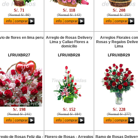
S/. 71
S/. 118
S/. 208
(
Normal S/. 86
)
(
Normal S/. 143
)
(
Normal S/. 253
)
io de flores en lima peru
Arreglo de Rosas Delivery
Arreglos Florales con
Lima y Callao Flores a
Rosas y Regalos Delive
domicilio
Lima
LFRUXBR27
LFRUXBR28
LFRUXBR29
S/. 198
S/. 152
S/. 228
(
Normal S/. 241
)
(
Normal S/. 184
)
(
Normal S/. 277
)
reglo de Rosas Feliz dia -
Florero de Rosas - Arreglos
Ramo de Rosas Deliver