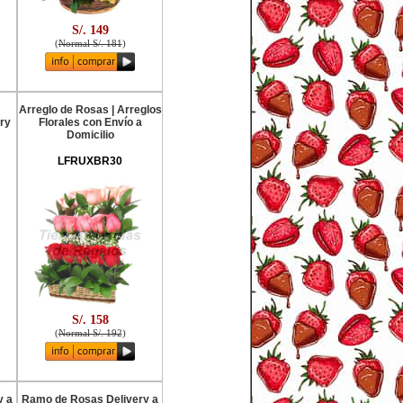
S/. 149
(
Normal S/. 181
)
Arreglo de Rosas | Arreglos
ry
Florales con Envío a
Domicilio
LFRUXBR30
S/. 158
(
Normal S/. 192
)
y a
Ramo de Rosas Delivery a