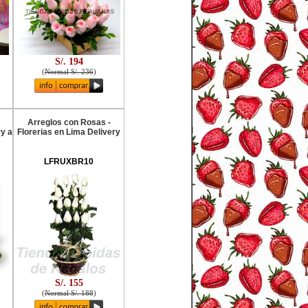
S/. 194
(
Normal S/. 236
)
Arreglos con Rosas -
ry a
Florerias en Lima Delivery
LFRUXBR10
S/. 155
(
Normal S/. 188
)