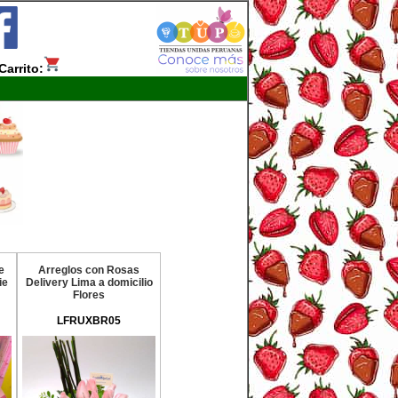
Carrito:
e
Arreglos con Rosas
ie
Delivery Lima a domicilio
Flores
LFRUXBR05