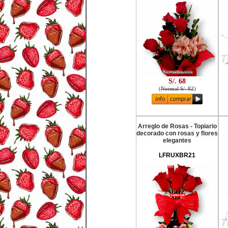
S/. 68
(
Normal S/. 82
)
Arreglo de Rosas - Topiario
decorado con rosas y flores
elegantes
LFRUXBR21