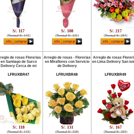
S/. 117
S/. 108
S/. 217
(
Normal S/. 142
)
(
Normal S/. 131
)
(
Normal S/. 264
)
reglo de rosas Florerias
Arreglo de rosas - Florerias
Arreglo de rosas Florer
en Santiago de Surco
en Miraflores con Servicio
en Lima Delivery San isi
Delivery Cerca de mi
de Delivery
LFRUXBR47
LFRUXBR48
LFRUXBR49
S/. 118
S/. 131
S/. 167
(
Normal S/. 143
)
(
Normal S/. 159
)
(
Normal S/. 203
)