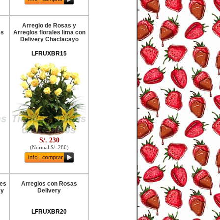
Arreglo de Rosas y
es
Arreglos florales lima con
Delivery Chaclacayo
LFRUXBR15
S/. 230
(
Normal S/. 280
)
res
Arreglos con Rosas
 y
Delivery
LFRUXBR20