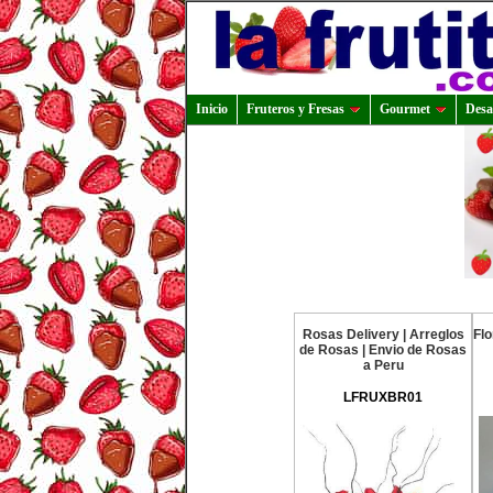
Inicio
Fruteros y Fresas
Gourmet
Desa
Rosas Delivery | Arreglos
Fl
de Rosas | Envio de Rosas
a Peru
LFRUXBR01