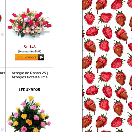
S/. 148
(
Normal S/. 180
)
sas
Arreglo de Rosas 25 |
Arreglos florales lima
LFRUXBR25