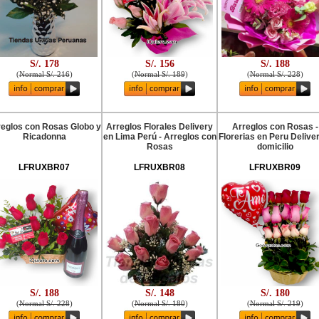
S/. 178
S/. 156
S/. 188
(
Normal S/. 216
)
(
Normal S/. 189
)
(
Normal S/. 228
)
reglos con Rosas Globo y
Arreglos Florales Delivery
Arreglos con Rosas -
Ricadonna
en Lima Perú - Arreglos con
Florerias en Peru Delive
Rosas
domicilio
LFRUXBR07
LFRUXBR08
LFRUXBR09
S/. 188
S/. 148
S/. 180
(
Normal S/. 228
)
(
Normal S/. 180
)
(
Normal S/. 219
)