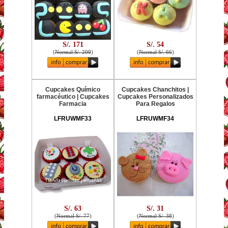
S/. 171
S/. 54
(
Normal S/. 209
)
(
Normal S/. 66
)
Cupcakes Químico
Cupcakes Chanchitos |
farmacéutico | Cupcakes
Cupcakes Personalizados
Farmacia
Para Regalos
LFRUWMF33
LFRUWMF34
S/. 63
S/. 31
(
Normal S/. 77
)
(
Normal S/. 38
)