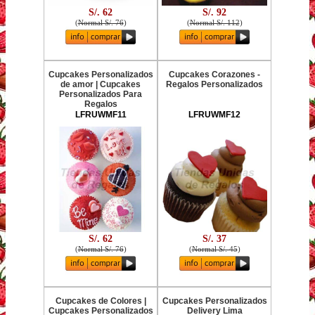
S/. 62
S/. 92
(
Normal S/. 76
)
(
Normal S/. 112
)
Cupcakes Personalizados
Cupcakes Corazones -
de amor | Cupcakes
Regalos Personalizados
Personalizados Para
Regalos
LFRUWMF11
LFRUWMF12
S/. 62
S/. 37
(
Normal S/. 76
)
(
Normal S/. 45
)
Cupcakes de Colores |
Cupcakes Personalizados
Cupcakes Personalizados
Delivery Lima