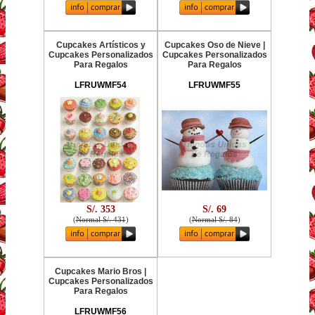
Cupcakes Artísticos y
Cupcakes Oso de Nieve |
Cupcakes Personalizados
Cupcakes Personalizados
Para Regalos
Para Regalos
LFRUWMF54
LFRUWMF55
S/. 353
S/. 69
(
Normal S/. 431
)
(
Normal S/. 84
)
Cupcakes Mario Bros |
Cupcakes Personalizados
Para Regalos
LFRUWMF56