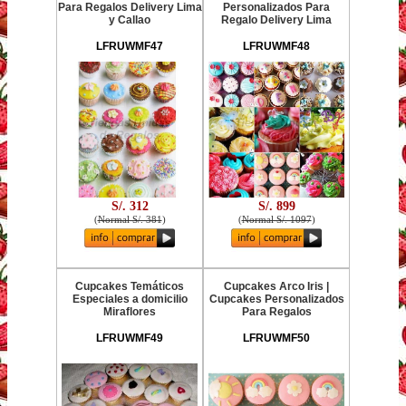
Para Regalos Delivery Lima
Personalizados Para
y Callao
Regalo Delivery Lima
LFRUWMF47
LFRUWMF48
S/. 312
S/. 899
(
Normal S/. 381
)
(
Normal S/. 1097
)
Cupcakes Temáticos
Cupcakes Arco Iris |
Especiales a domicilio
Cupcakes Personalizados
Miraflores
Para Regalos
LFRUWMF49
LFRUWMF50