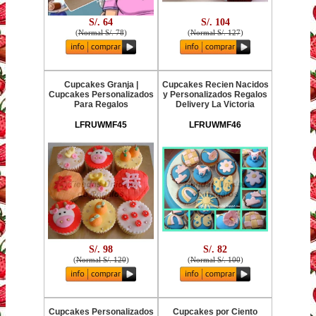
S/. 64
S/. 104
(
Normal S/. 78
)
(
Normal S/. 127
)
Cupcakes Granja |
Cupcakes Recien Nacidos
Cupcakes Personalizados
y Personalizados Regalos
Para Regalos
Delivery La Victoria
LFRUWMF45
LFRUWMF46
S/. 98
S/. 82
(
Normal S/. 120
)
(
Normal S/. 100
)
Cupcakes Personalizados
Cupcakes por Ciento