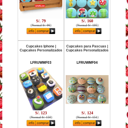
S/. 79
S/. 160
(
Normal S/. 96
)
(
Normal S/. 195
)
Cupcakes Iphone |
Cupcakes para Pascuas |
Cupcakes Personalizados
Cupcakes Personalizados
LFRUWMF03
LFRUWMF04
S/. 123
S/. 124
(
Normal S/. 150
)
(
Normal S/. 151
)