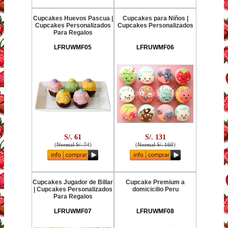
Cupcakes Huevos Pascua |
Cupcakes para Niños |
Cupcakes Personalizados
Cupcakes Personalizados
Para Regalos
LFRUWMF05
LFRUWMF06
S/. 61
S/. 131
(
Normal S/. 74
)
(
Normal S/. 160
)
Cupcakes Jugador de Billar
Cupcake Premium a
| Cupcakes Personalizados
domicicilio Peru
Para Regalos
LFRUWMF07
LFRUWMF08