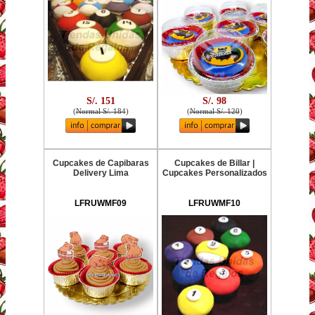
S/. 151
S/. 98
(
Normal S/. 184
)
(
Normal S/. 120
)
Cupcakes de Capibaras
Cupcakes de Billar |
Delivery Lima
Cupcakes Personalizados
LFRUWMF09
LFRUWMF10