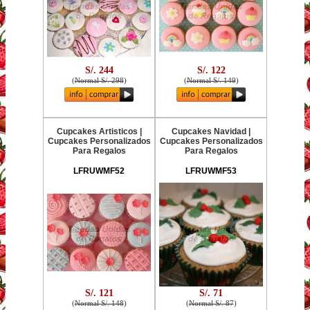
S/. 244
S/. 122
(
Normal S/. 298
)
(
Normal S/. 149
)
Cupcakes Artisticos |
Cupcakes Navidad |
Cupcakes Personalizados
Cupcakes Personalizados
Para Regalos
Para Regalos
LFRUWMF52
LFRUWMF53
S/. 121
S/. 71
(
Normal S/. 148
)
(
Normal S/. 87
)