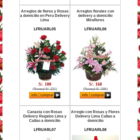
Arreglos de flores y Rosas
Arreglos florales con
a domicilio en Peru Delivery
delivery a domicilio
Lima
Miraflores
LFRUARL05
LFRUARL06
S/. 180
S/. 168
(
Normal S/. 221
)
(
Normal S/. 206
)
Canasta con Rosas
Arreglo con Rosas y Flores
Delivery Regalos Lima y
Delivery Lima Callao a
Callao a domicilio
domicilio
LFRUARL07
LFRUARL08