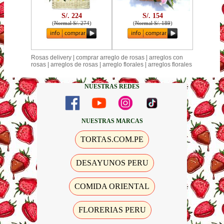
S/. 224
S/. 154
(
Normal S/. 274
)
(
Normal S/. 189
)
Rosas delivery | comprar arreglo de rosas | arreglos con
rosas | arreglos de rosas | arreglo florales | arreglos florales
NUESTRAS REDES
NUESTRAS MARCAS
TORTAS.COM.PE
DESAYUNOS PERU
COMIDA ORIENTAL
FLORERIAS PERU