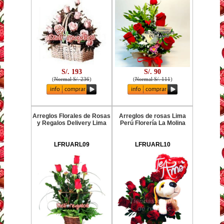
S/. 193
S/. 90
(
Normal S/. 236
)
(
Normal S/. 111
)
Arreglos Florales de Rosas
Arreglos de rosas Lima
y Regalos Delivery Lima
Perú Florería La Molina
LFRUARL09
LFRUARL10