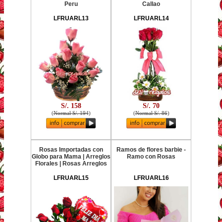
Peru
Callao
LFRUARL13
LFRUARL14
S/. 158
S/. 70
(
Normal S/. 194
)
(
Normal S/. 86
)
Rosas Importadas con
Ramos de flores barbie -
Globo para Mama | Arreglos
Ramo con Rosas
Florales | Rosas Arreglos
LFRUARL15
LFRUARL16