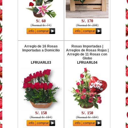
S/. 60
S/. 170
(
Normal S/. 74
)
(
Normal S/. 208
)
Arreglo de 16 Rosas
Rosas Importadas |
Importadas a Domicilio
Arreglos de Rosas Rojas |
Arreglo de 11 Rosas con
Globo
LFRUARL03
LFRUARL04
S/. 158
S/. 150
(
Normal S/. 194
)
(
Normal S/. 184
)