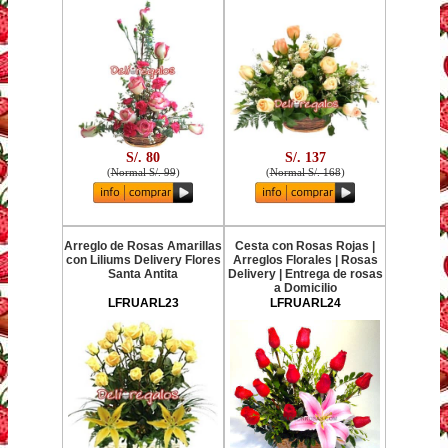
S/. 80
S/. 137
(
Normal S/. 99
)
(
Normal S/. 168
)
Arreglo de Rosas Amarillas
Cesta con Rosas Rojas |
con Liliums Delivery Flores
Arreglos Florales | Rosas
Santa Antita
Delivery | Entrega de rosas
a Domicilio
LFRUARL23
LFRUARL24