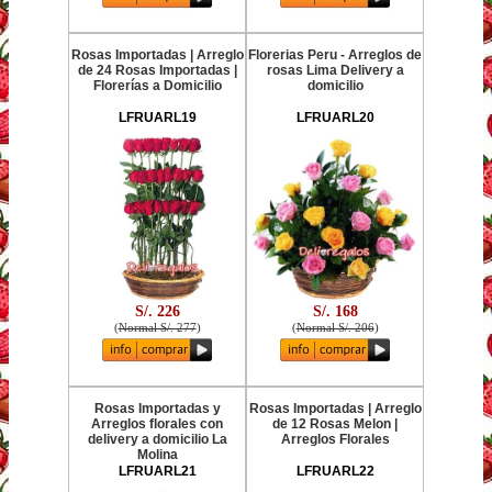
Rosas Importadas | Arreglo
Florerias Peru - Arreglos de
de 24 Rosas Importadas |
rosas Lima Delivery a
Florerías a Domicilio
domicilio
LFRUARL19
LFRUARL20
S/. 226
S/. 168
(
Normal S/. 277
)
(
Normal S/. 206
)
Rosas Importadas y
Rosas Importadas | Arreglo
Arreglos florales con
de 12 Rosas Melon |
delivery a domicilio La
Arreglos Florales
Molina
LFRUARL21
LFRUARL22