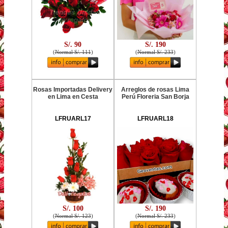
S/. 90
S/. 190
(
Normal S/. 111
)
(
Normal S/. 233
)
Rosas Importadas Delivery
Arreglos de rosas Lima
en Lima en Cesta
Perú Floreria San Borja
LFRUARL17
LFRUARL18
S/. 100
S/. 190
(
Normal S/. 123
)
(
Normal S/. 233
)