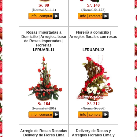
S/. 90
S/. 140
(
Normal S/. 111
)
(
Normal S/. 172
)
Rosas Importadas a
Florería a domicilio |
Domicilio | Arreglo a base
Arreglos florales con rosas
de Rosas Importadas |
Florerias
LFRUARL11
LFRUARL12
S/. 164
S/. 212
(
Normal S/. 201
)
(
Normal S/. 260
)
Arreglo de Rosas Rosadas
Delivery de Rosas y
Delivery de Flores Lima
Arreglos Florales Lima y