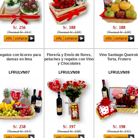
S/. 256
S/. 188
S/. 188
(
Normal S/. 311
)
(
Normal S/. 228
)
(
Normal S/. 228
)
egalos con licores para
Florería y Envío de flores,
Vino Santiago Queirol
damas en lima
peluches y regalos con Vino
Torta, Frutero
y Chocolates
LFRULVN07
LFRULVN08
LFRULVN09
S/. 258
S/. 197
S/. 198
(
Normal S/. 314
)
(
Normal S/. 239
)
(
Normal S/. 241
)