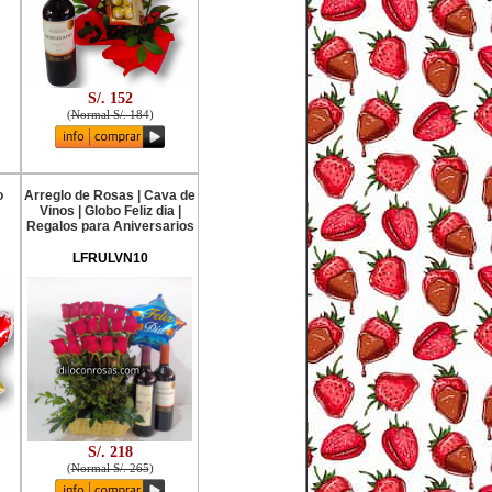
S/. 152
(
Normal S/. 184
)
o
Arreglo de Rosas | Cava de
Vinos | Globo Feliz dia |
Regalos para Aniversarios
LFRULVN10
S/. 218
(
Normal S/. 265
)