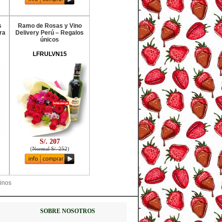
s
Ramo de Rosas y Vino
ra
Delivery Perú – Regalos
únicos
LFRULVN15
S/. 207
(
Normal S/. 252
)
vinos
SOBRE NOSOTROS