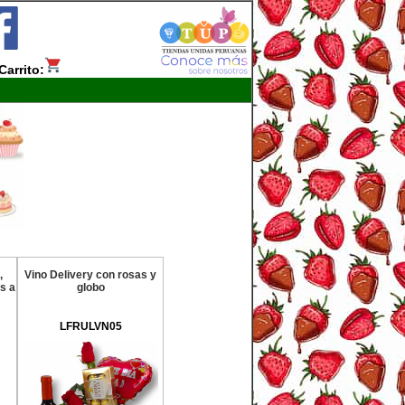
Carrito:
,
Vino Delivery con rosas y
s a
globo
LFRULVN05