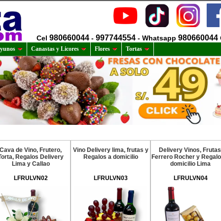
980660044
997744554
980660044
Cel
-
- Whatsapp
yunos
Canastas y Licores
Flores
Tortas
Cava de Vino, Frutero,
Vino Delivery lima, frutas y
Delivery Vinos, Frutas
Torta, Regalos Delivery
Regalos a domicilio
Ferrero Rocher y Regalo
Lima y Callao
domicilio Lima
LFRULVN02
LFRULVN03
LFRULVN04