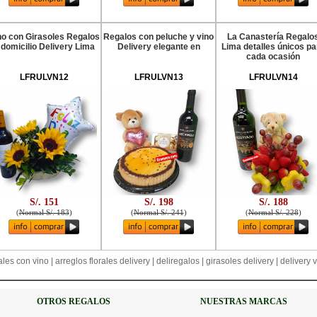
no con Girasoles Regalos
Regalos con peluche y vino
La Canastería Regalo
 domicilio Delivery Lima
Delivery elegante en
Lima detalles únicos pa
cada ocasión
LFRULVN12
LFRULVN13
LFRULVN14
S/. 151
S/. 198
S/. 188
(
Normal S/. 183
)
(
Normal S/. 241
)
(
Normal S/. 228
)
ales con vino | arreglos florales delivery | deliregalos | girasoles delivery | delivery 
OTROS REGALOS
NUESTRAS MARCAS