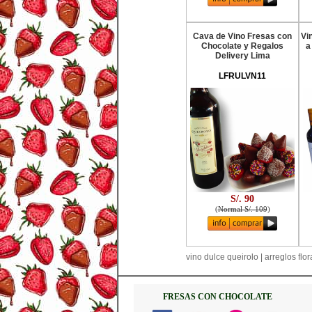
Cava de Vino Fresas con
Vi
Chocolate y Regalos
a
Delivery Lima
LFRULVN11
S/. 90
(
Normal S/. 109
)
vino dulce queirolo | arreglos flor
FRESAS CON CHOCOLATE