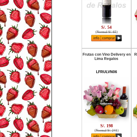
S/. 54
(
Normal S/. 65
)
Frutas con Vino Delivery en
R
Lima Regalos
LFRULVN06
S/. 198
(
Normal S/. 241
)